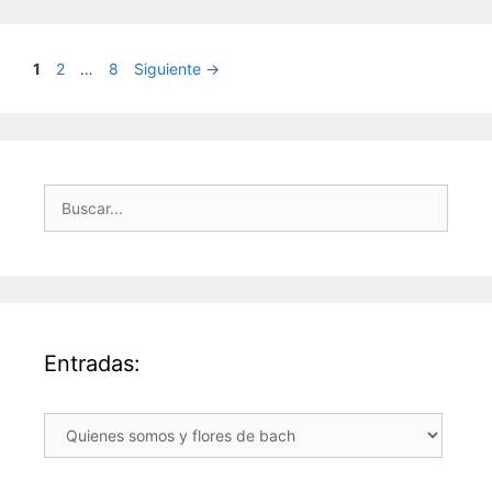
Página
Página
Página
1
2
…
8
Siguiente
→
Buscar:
Entradas:
Entradas: