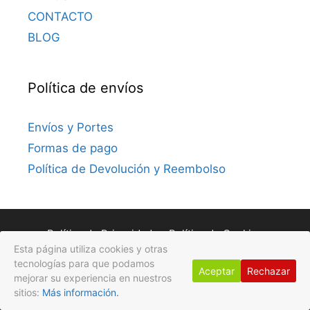
CONTACTO
BLOG
Política de envíos
Envíos y Portes
Formas de pago
Política de Devolución y Reembolso
Política de Privacidad
Política de Cookies
Esta página utiliza cookies y otras
Avisos Legales
tecnologías para que podamos
Aceptar
Rechazar
mejorar su experiencia en nuestros
© 2026 Gotas de Flores
• Creado con
GeneratePress
sitios:
Más información.