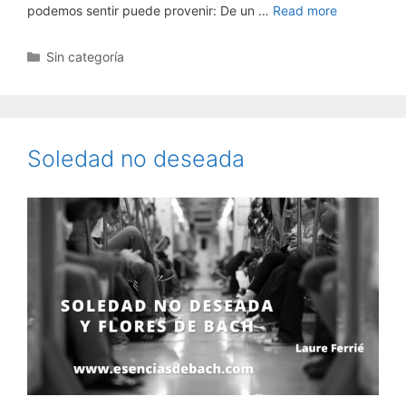
podemos sentir puede provenir: De un …
Read more
Categorías
Sin categoría
Soledad no deseada