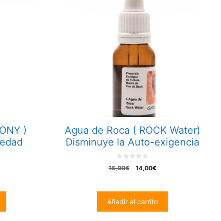
ONY )
Agua de Roca ( ROCK Water)
iedad
Disminuye la Auto-exigencia
0
El
El
16,00
€
14,00
€
o
recio
precio
precio
u
t
tual
original
actual
o
:
era:
es:
f
Añadir al carrito
5
4,00€.
16,00€.
14,00€.