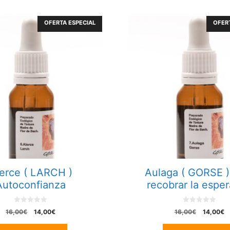
OFERTA ESPECIAL
OFERT
erce ( LARCH )
Aulaga ( GORSE )
Autoconfianza
recobrar la espe
0
0
El
El
El
El
16,00
€
14,00
€
16,00
€
14,00
€
o
o
precio
precio
precio
p
u
u
t
t
original
actual
original
ac