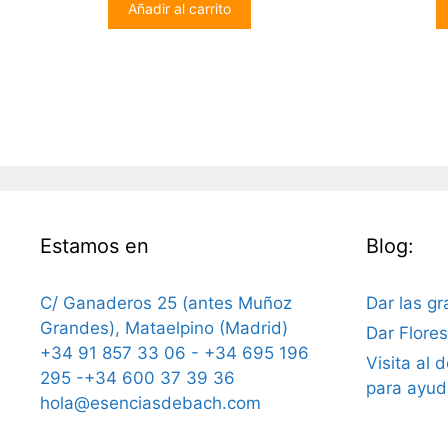
Añadir al carrito
o
era:
es:
f
5
16,00€.
14,00€.
Estamos en
Blog:
C/ Ganaderos 25 (antes Muñoz
Dar las gr
Grandes), Mataelpino (Madrid)
Dar Flore
+34 91 857 33 06 - +34 695 196
Visita al 
295 -+34 600 37 39 36
para ayud
hola@esenciasdebach.com