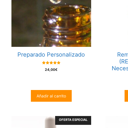
Preparado Personalizado
Rem
(R
Neces
5.00
24,00
€
out of 5
Añadir al carrito
OFERTA ESPECIAL