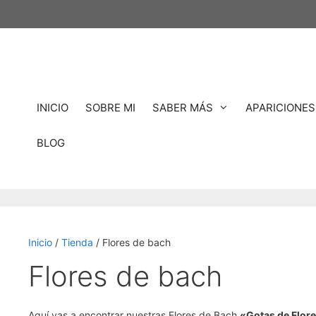
Saltar
al
contenido
INICIO
SOBRE MI
SABER MÁS
APARICIONES
BLOG
Inicio
/
Tienda
/ Flores de bach
Flores de bach
Aquí vas a encontrar nuestras Flores de Bach
«Gotas de Flor