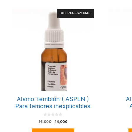
OFERTA ESPECIAL
Alamo Temblón ( ASPEN )
Al
Para temores inexplicables
0
El
El
16,00
€
14,00
€
o
precio
precio
u
t
original
actual