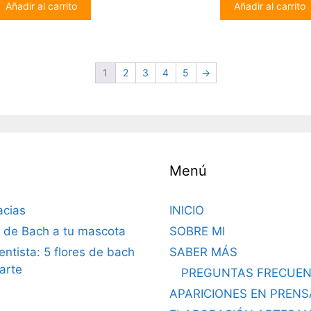
Añadir al carrito
o
Añadir al carrito
o
era:
es:
era:
es
f
f
5
5
16,00€.
14,00€.
16,00€.
1
1
2
3
4
5
→
Menú
acias
INICIO
s de Bach a tu mascota
SOBRE MI
dentista: 5 flores de bach
SABER MÁS
arte
PREGUNTAS FRECUEN
APARICIONES EN PRENS