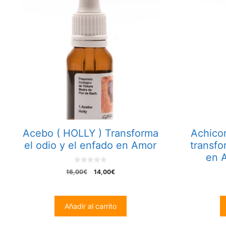
Acebo ( HOLLY ) Transforma
Achicor
el odio y el enfado en Amor
transfo
en 
0
El
El
16,00
€
14,00
€
o
precio
precio
u
t
original
actual
o
era:
es:
f
Añadir al carrito
5
16,00€.
14,00€.