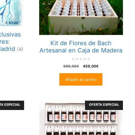
lusivas
res:
Kit de Flores de Bach
Madrid
(4)
Artesanal en Caja de Madera
0
El
El
699,00
€
459,00
€
o
precio
precio
u
t
original
actual
Añadir al carrito
o
era:
es:
f
5
699,00€.
459,00€.
A ESPECIAL
OFERTA ESPECIAL