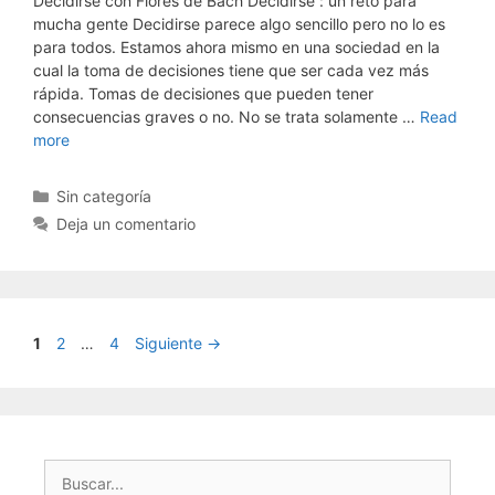
Decidirse con Flores de Bach Decidirse : un reto para
mucha gente Decidirse parece algo sencillo pero no lo es
para todos. Estamos ahora mismo en una sociedad en la
cual la toma de decisiones tiene que ser cada vez más
rápida. Tomas de decisiones que pueden tener
consecuencias graves o no. No se trata solamente …
Read
more
Categorías
Sin categoría
Deja un comentario
Página
Página
Página
1
2
…
4
Siguiente
→
Buscar: