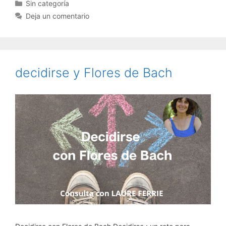
Categorías
Sin categoría
Deja un comentario
decidirse y Flores de Bach