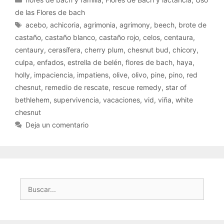
de las Flores de bach
Etiquetas
acebo
,
achicoria
,
agrimonia
,
agrimony
,
beech
,
brote de
castaño
,
castaño blanco
,
castaño rojo
,
celos
,
centaura
,
centaury
,
cerasífera
,
cherry plum
,
chesnut bud
,
chicory
,
culpa
,
enfados
,
estrella de belén
,
flores de bach
,
haya
,
holly
,
impaciencia
,
impatiens
,
olive
,
olivo
,
pine
,
pino
,
red
chesnut
,
remedio de rescate
,
rescue remedy
,
star of
bethlehem
,
supervivencia
,
vacaciones
,
vid
,
viña
,
white
chesnut
Deja un comentario
Buscar: