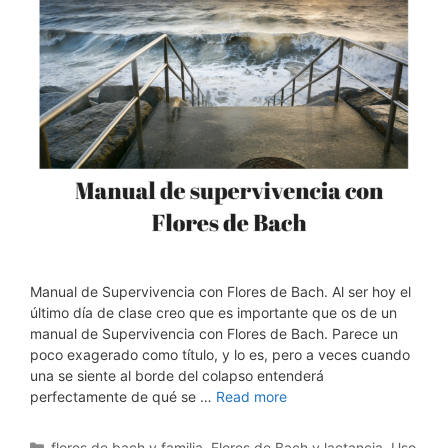
Manual de Supervivencia con Flores de Bach. Al ser hoy el
último día de clase creo que es importante que os de un
manual de Supervivencia con Flores de Bach. Parece un
poco exagerado como título, y lo es, pero a veces cuando
una se siente al borde del colapso entenderá
perfectamente de qué se …
Read more
Categorías
flores de bach y familia
,
Flores de Bach y lactancia
,
Uso