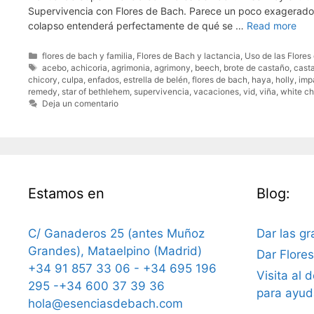
Supervivencia con Flores de Bach. Parece un poco exagerado c
colapso entenderá perfectamente de qué se …
Read more
Categorías
flores de bach y familia
,
Flores de Bach y lactancia
,
Uso de las Flores
Etiquetas
acebo
,
achicoria
,
agrimonia
,
agrimony
,
beech
,
brote de castaño
,
cast
chicory
,
culpa
,
enfados
,
estrella de belén
,
flores de bach
,
haya
,
holly
,
imp
remedy
,
star of bethlehem
,
supervivencia
,
vacaciones
,
vid
,
viña
,
white c
Deja un comentario
Estamos en
Blog:
C/ Ganaderos 25 (antes Muñoz
Dar las gr
Grandes), Mataelpino (Madrid)
Dar Flore
+34 91 857 33 06 - +34 695 196
Visita al 
295 -+34 600 37 39 36
para ayud
hola@esenciasdebach.com