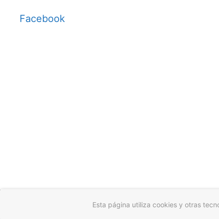
Facebook
© 2026 Gotas de Flores
• Creado con
GeneratePress
Esta página utiliza cookies y otras tec