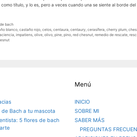
omo título, y lo es, pero a veces cuando una se siente al borde del
 de bach
año blanco
,
castaño rojo
,
celos
,
centaura
,
centaury
,
cerasífera
,
cherry plum
,
ches
aciencia
,
impatiens
,
olive
,
olivo
,
pine
,
pino
,
red chesnut
,
remedio de rescate
,
res
hesnut
Menú
acias
INICIO
s de Bach a tu mascota
SOBRE MI
dentista: 5 flores de bach
SABER MÁS
arte
PREGUNTAS FRECUEN