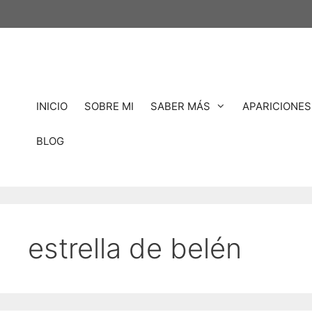
Saltar
al
contenido
INICIO
SOBRE MI
SABER MÁS
APARICIONES
BLOG
estrella de belén