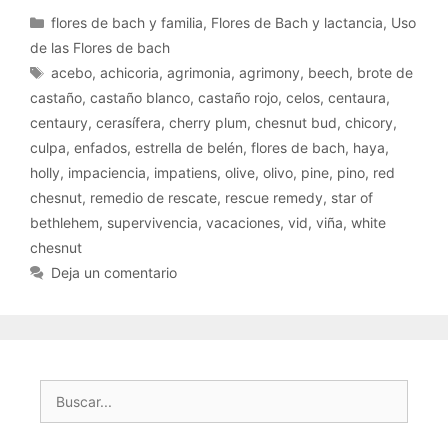
Categorías
flores de bach y familia
,
Flores de Bach y lactancia
,
Uso
de las Flores de bach
Etiquetas
acebo
,
achicoria
,
agrimonia
,
agrimony
,
beech
,
brote de
castaño
,
castaño blanco
,
castaño rojo
,
celos
,
centaura
,
centaury
,
cerasífera
,
cherry plum
,
chesnut bud
,
chicory
,
culpa
,
enfados
,
estrella de belén
,
flores de bach
,
haya
,
holly
,
impaciencia
,
impatiens
,
olive
,
olivo
,
pine
,
pino
,
red
chesnut
,
remedio de rescate
,
rescue remedy
,
star of
bethlehem
,
supervivencia
,
vacaciones
,
vid
,
viña
,
white
chesnut
Deja un comentario
Buscar: