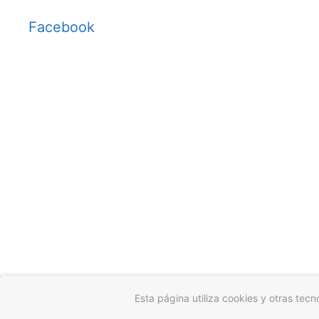
Facebook
© 2026 Gotas de Flores
• Creado con
GeneratePress
Esta página utiliza cookies y otras tec