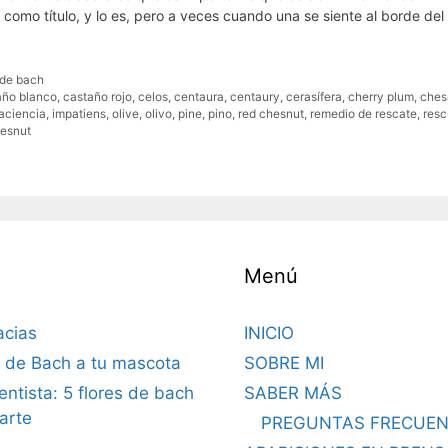
omo título, y lo es, pero a veces cuando una se siente al borde del
 de bach
año blanco
,
castaño rojo
,
celos
,
centaura
,
centaury
,
cerasífera
,
cherry plum
,
ches
aciencia
,
impatiens
,
olive
,
olivo
,
pine
,
pino
,
red chesnut
,
remedio de rescate
,
res
hesnut
Menú
acias
INICIO
s de Bach a tu mascota
SOBRE MI
dentista: 5 flores de bach
SABER MÁS
arte
PREGUNTAS FRECUEN