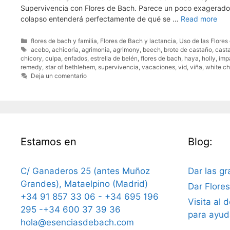
Supervivencia con Flores de Bach. Parece un poco exagerado c
colapso entenderá perfectamente de qué se …
Read more
Categorías
flores de bach y familia
,
Flores de Bach y lactancia
,
Uso de las Flores
Etiquetas
acebo
,
achicoria
,
agrimonia
,
agrimony
,
beech
,
brote de castaño
,
cast
chicory
,
culpa
,
enfados
,
estrella de belén
,
flores de bach
,
haya
,
holly
,
imp
remedy
,
star of bethlehem
,
supervivencia
,
vacaciones
,
vid
,
viña
,
white c
Deja un comentario
Estamos en
Blog:
C/ Ganaderos 25 (antes Muñoz
Dar las gr
Grandes), Mataelpino (Madrid)
Dar Flore
+34 91 857 33 06 - +34 695 196
Visita al 
295 -+34 600 37 39 36
para ayud
hola@esenciasdebach.com