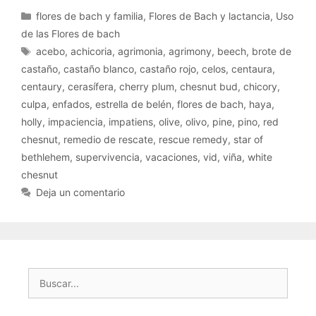
Categorías
flores de bach y familia
,
Flores de Bach y lactancia
,
Uso
de las Flores de bach
Etiquetas
acebo
,
achicoria
,
agrimonia
,
agrimony
,
beech
,
brote de
castaño
,
castaño blanco
,
castaño rojo
,
celos
,
centaura
,
centaury
,
cerasífera
,
cherry plum
,
chesnut bud
,
chicory
,
culpa
,
enfados
,
estrella de belén
,
flores de bach
,
haya
,
holly
,
impaciencia
,
impatiens
,
olive
,
olivo
,
pine
,
pino
,
red
chesnut
,
remedio de rescate
,
rescue remedy
,
star of
bethlehem
,
supervivencia
,
vacaciones
,
vid
,
viña
,
white
chesnut
Deja un comentario
Buscar: