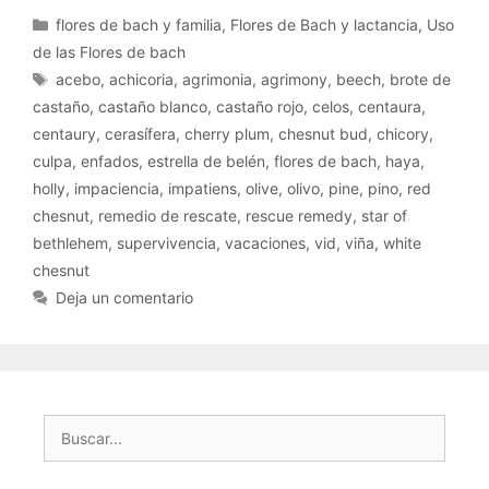
Categorías
flores de bach y familia
,
Flores de Bach y lactancia
,
Uso
de las Flores de bach
Etiquetas
acebo
,
achicoria
,
agrimonia
,
agrimony
,
beech
,
brote de
castaño
,
castaño blanco
,
castaño rojo
,
celos
,
centaura
,
centaury
,
cerasífera
,
cherry plum
,
chesnut bud
,
chicory
,
culpa
,
enfados
,
estrella de belén
,
flores de bach
,
haya
,
holly
,
impaciencia
,
impatiens
,
olive
,
olivo
,
pine
,
pino
,
red
chesnut
,
remedio de rescate
,
rescue remedy
,
star of
bethlehem
,
supervivencia
,
vacaciones
,
vid
,
viña
,
white
chesnut
Deja un comentario
Buscar: