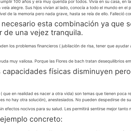
cumplir 100 años y era muy querida por todos. Vivía en su casa, en l
 veía alegre. Sus hijos vivían al lado, conocía a todo el mundo en el
ivel de la memoria pero nada grave, hasta se reía de ello. Falleció co
 necesario esta combinación ya que s
 de una vejez tranquila.
 los problemas financieros ( jubilación de risa, tener que ayudar a 
da muy valiosa. Porque las Flores de bach tratan desequilibrios emo
 capacidades físicas disminuyen pero 
e ( que en realidad es nacer a otra vida) son temas que tienen poca
s no hay otra solución), anestesiados. No pueden despedirse de su v
 efectos nocivos para su salud. Les permitirá sentirse mejor tanto
 ejemplo concreto: