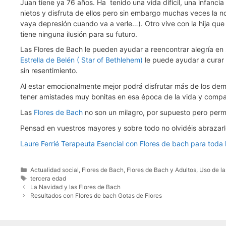
Juan tiene ya 76 años. Ha tenido una vida difícil, una infanc
nietos y disfruta de ellos pero sin embargo muchas veces la n
vaya depresión cuando va a verle…). Otro vive con la hija qu
tiene ninguna ilusión para su futuro.
Las Flores de Bach le pueden ayudar a reencontrar alegría en 
Estrella de Belén ( Star of Bethlehem)
le puede ayudar a curar 
sin resentimiento.
Al estar emocionalmente mejor podrá disfrutar más de los demá
tener amistades muy bonitas en esa época de la vida y compart
Las
Flores de Bach
no son un milagro, por supuesto pero per
Pensad en vuestros mayores y sobre todo no olvidéis abrazarl
Laure Ferrié Terapeuta Esencial con Flores de bach para toda l
Categorías
Actualidad social
,
Flores de Bach
,
Flores de Bach y Adultos
,
Uso de la
Etiquetas
tercera edad
La Navidad y las Flores de Bach
Resultados con Flores de bach Gotas de Flores