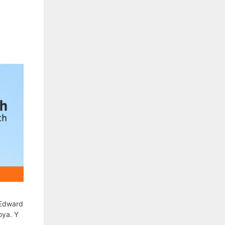
 Edward
oya. Y