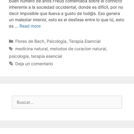
buen número de años Freud comentaba sobre el conflicto
inherente a la sociedad occidental, donde es difícil, por no
decir imposible que llueva a gusto de tod@s. Eso genera
un malestar interior, esto es el desfase entre lo que tú, esto
es …
Read more
Categorías
Flores de Bach
,
Psicología
,
Terapia Esencial
Etiquetas
medicina natural
,
metodos de curacion natural
,
psicologia
,
terapia esencial
Deja un comentario
Buscar: