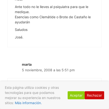
Ante todo no le lleves al psiquiatra para que le
medique.
Esencias como Clemátide o Brote de Castaño le
ayudarán
Saludos
José.
marta
5 noviembre, 2008 a las 5:51 pm
Esta página utiliza cookies y otras
Hola:
tecnologías para que podamos
tengo un niño de 2 años y 9 meses y un bebe de
Aceptar
Rechazar
mejorar su experiencia en nuestros
3 meses. Desde siempre ha sido un niño movido,
sitios:
Más información.
inquieto, activo, pero ahora además está muy
celoso, tiene unas rabietas importantes, a todo