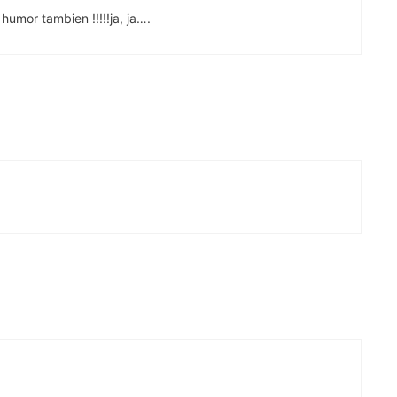
umor tambien !!!!!ja, ja….