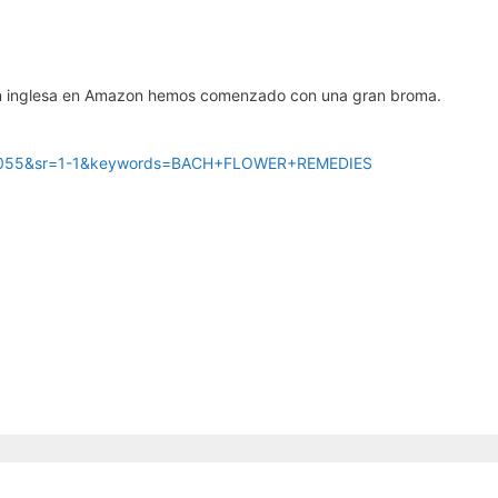
ión inglesa en Amazon hemos comenzado con una gran broma.
8543055&sr=1-1&keywords=BACH+FLOWER+REMEDIES