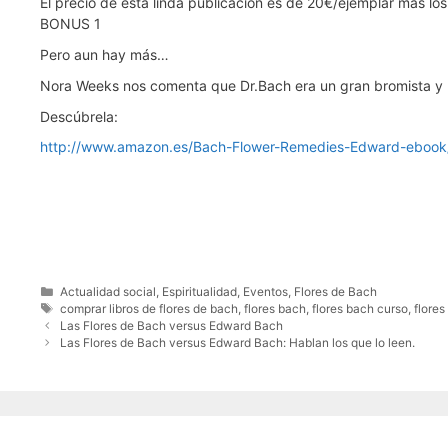
El precio de esta linda publicación es de 20€/ejemplar más los
BONUS 1
Pero aun hay más…
Nora Weeks nos comenta que Dr.Bach era un gran bromista y 
Descúbrela:
http://www.amazon.es/Bach-Flower-Remedies-Edward-ebo
Categorías
Actualidad social
,
Espiritualidad
,
Eventos
,
Flores de Bach
Etiquetas
comprar libros de flores de bach
,
flores bach
,
flores bach curso
,
flores
Las Flores de Bach versus Edward Bach
Las Flores de Bach versus Edward Bach: Hablan los que lo leen.