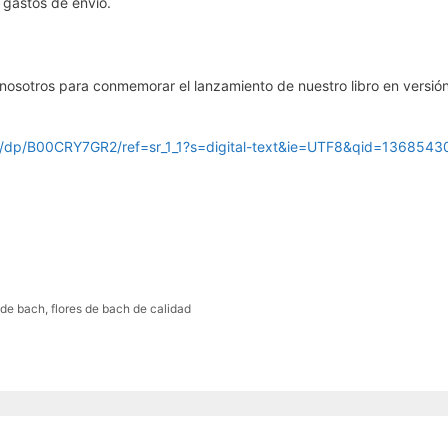
 gastos de envío.
nosotros para conmemorar el lanzamiento de nuestro libro en vers
ok/dp/B00CRY7GR2/ref=sr_1_1?s=digital-text&ie=UTF8&qid=136
 de bach
,
flores de bach de calidad