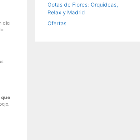
Gotas de Flores: Orquídeas,
Relax y Madrid
n día
Ofertas
la
as:
a que
bajo,