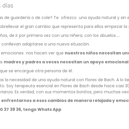
s días
as de guardería o de cole? Te ofrezco una ayuda natural y sin 
obrellevar el gran cambio que representa para ellos empezar la 
os, de ir por primera vez con una niñera, con los abuelos…..
e conllevan adaptarse a una nueva situación.
s emociones nos hacen ver que
nuestros niños necesitan u
as
madres y padres a veces necesitan un apoyo emocional
a que se encargue otra persona de él.
s la necesidad de una ayuda natural con Flores de Bach. A lo 
to. Soy terapeuta esencial en Flores de Bach desde hace casi 
 crianza. Es verdad, con sus momentos bonitos, pero muchas vec
s enfrentarnos a esos cambios de manera relajada y emoc
600 37 39 36, tengo Whats App