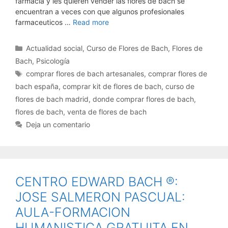
farmacia y les quieren vender las flores de bach se
encuentran a veces con que algunos profesionales
farmaceuticos …
Read more
Categorías
Actualidad social
,
Curso de Flores de Bach
,
Flores de
Bach
,
Psicología
Etiquetas
comprar flores de bach artesanales
,
comprar flores de
bach españa
,
comprar kit de flores de bach
,
curso de
flores de bach madrid
,
donde comprar flores de bach
,
flores de bach
,
venta de flores de bach
Deja un comentario
CENTRO EDWARD BACH ®:
JOSE SALMERON PASCUAL:
AULA-FORMACION
HUMANISTICA GRATUITA EN