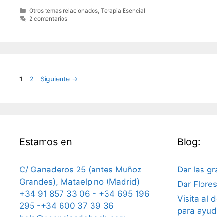
Categorías
Otros temas relacionados
,
Terapia Esencial
2 comentarios
Página
Página
1
2
Siguiente
→
Estamos en
Blog:
C/ Ganaderos 25 (antes Muñoz
Dar las gr
Grandes), Mataelpino (Madrid)
Dar Flore
+34 91 857 33 06 - +34 695 196
Visita al 
295 -+34 600 37 39 36
para ayud