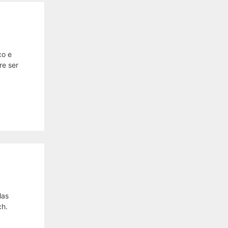
co e
re ser
las
ch.