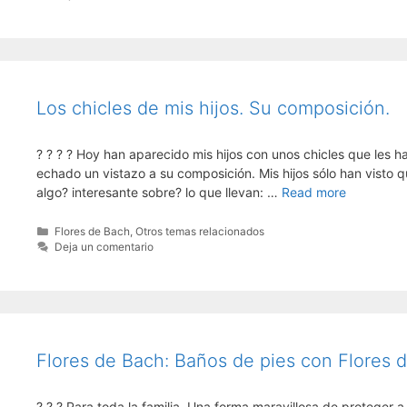
Los chicles de mis hijos. Su composición.
? ? ? ? Hoy han aparecido mis hijos con unos chicles que le
echado un vistazo a su composición. Mis hijos sólo han visto q
algo? interesante sobre? lo que llevan: …
Read more
Categorías
Flores de Bach
,
Otros temas relacionados
Deja un comentario
Flores de Bach: Baños de pies con Flores d
? ? ? Para toda la familia. Una forma maravillosa de proteger 