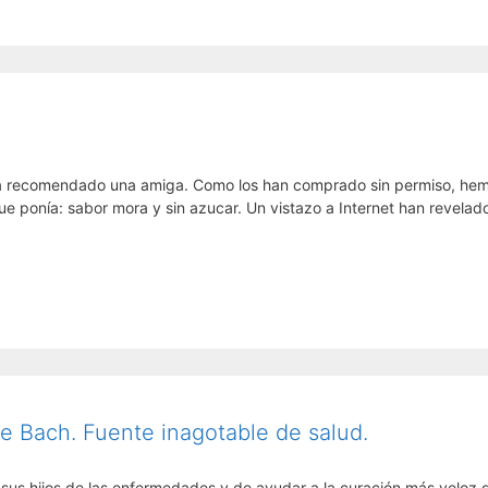
s ha recomendado una amiga. Como los han comprado sin permiso, he
ue ponía: sabor mora y sin azucar. Un vistazo a Internet han revelad
e Bach. Fuente inagotable de salud.
a sus hijos de las enfermedades y de ayudar a la curación más veloz 