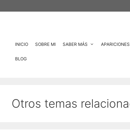
Saltar
al
contenido
INICIO
SOBRE MI
SABER MÁS
APARICIONES
BLOG
Otros temas relacion