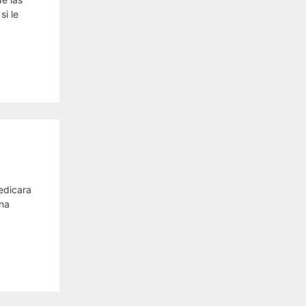
si le
dedicara
ona