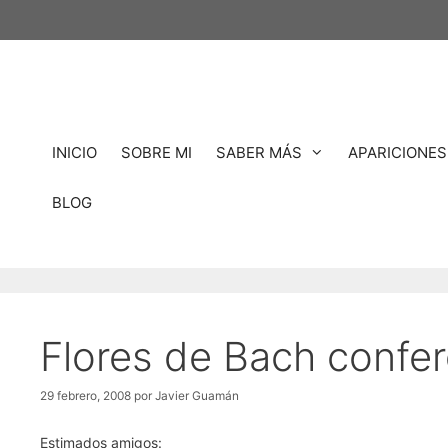
Saltar
al
contenido
INICIO
SOBRE MI
SABER MÁS
APARICIONES
BLOG
Flores de Bach confer
29 febrero, 2008
por
Javier Guamán
Estimados amigos: