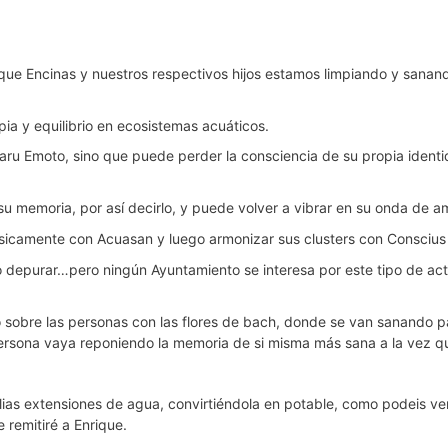
ique Encinas y nuestros respectivos hijos estamos limpiando y sanan
ia y equilibrio en ecosistemas acuáticos.
aru Emoto, sino que puede perder la consciencia de su propia identi
memoria, por así decirlo, y puede volver a vibrar en su onda de am
físicamente con Acuasan y luego armonizar sus clusters con Conscius 
uego depurar…pero ningún Ayuntamiento se interesa por este tipo d
o sobre las personas con las flores de bach, donde se van sanando p
 persona vaya reponiendo la memoria de si misma más sana a la vez q
as extensiones de agua, convirtiéndola en potable, como podeis ver
remitiré a Enrique.