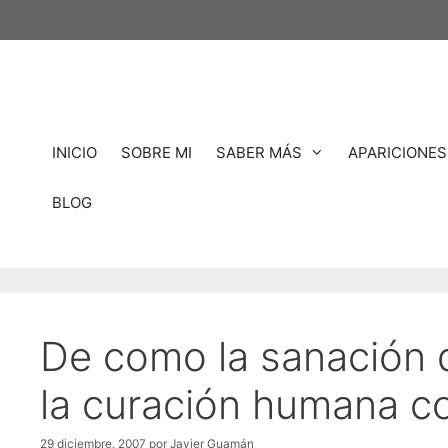
Saltar
al
contenido
INICIO
SOBRE MI
SABER MÁS
APARICIONES
BLOG
De como la sanación 
la curación humana co
29 diciembre, 2007
por
Javier Guamán