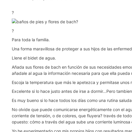
?
?
?
Para toda la familia.
Una forma maravillosa de proteger a sus hijos de las enferme
Llene el bidet de agua.
Añada sus flores de bach en función de sus necesidades emocio
añadale al agua la información necesaria para que ella pueda 
Escoja la temperatura que más le apetezca y permitase unos m
Excelente si lo hace justo antes de irse a dormir…Pero tambie
Es muy bueno si lo hace todos los días como una rutina saluda
No olvide que puede comunicarse energéticamente con el agua c
corriente de tensión, o de colores, que fluyera? través de tod
opuesto: cómo a través del agua sube una corriente luminosa 
Yo he experimentado con mis propios hijos con resultados mara