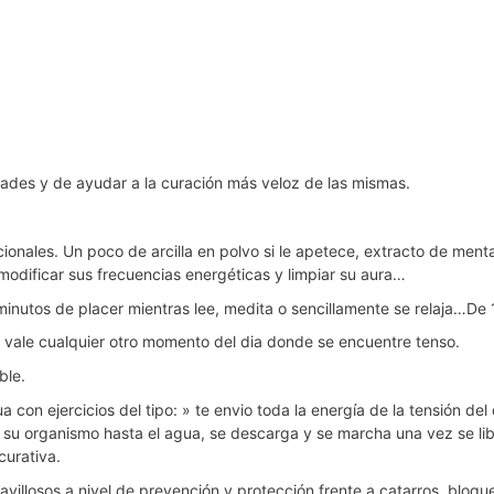
dades y de ayudar a la curación más veloz de las mismas.
nales. Un poco de arcilla en polvo si le apetece, extracto de menta
modificar sus frecuencias energéticas y limpiar su aura…
inutos de placer mientras lee, medita o sencillamente se relaja…De 
n vale cualquier otro momento del dia donde se encuentre tenso.
ble.
on ejercicios del tipo: » te envio toda la energía de la tensión del
o su organismo hasta el agua, se descarga y se marcha una vez se lib
curativa.
villosos a nivel de prevención y protección frente a catarros, bloq