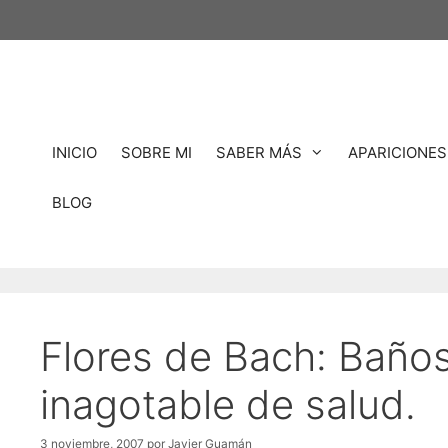
Saltar
al
contenido
INICIO
SOBRE MI
SABER MÁS
APARICIONES
BLOG
Flores de Bach: Baños
inagotable de salud.
3 noviembre, 2007
por
Javier Guamán