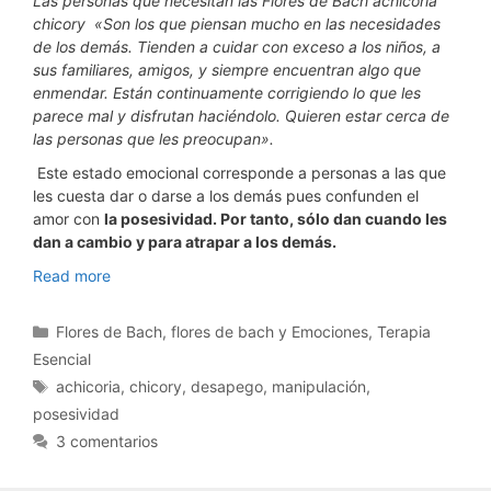
Las personas que necesitan las Flores de Bach achicoria
chicory «Son los que piensan mucho en las necesidades
de los demás. Tienden a cuidar con exceso a los niños, a
sus familiares, amigos, y siempre encuentran algo que
enmendar. Están continuamente corrigiendo lo que les
parece mal y disfrutan haciéndolo. Quieren estar cerca de
las personas que les preocupan».
Este estado emocional corresponde a personas a las que
les cuesta dar o darse a los demás pues confunden el
amor con
la posesividad. Por tanto, sólo dan cuando les
dan a cambio y para atrapar a los demás.
Flores
Read more
de
bach
Categorías
Flores de Bach
,
flores de bach y Emociones
,
Terapia
achicoria
Esencial
chicory.
Etiquetas
achicoria
,
chicory
,
desapego
,
manipulación
,
Desapego
posesividad
3 comentarios