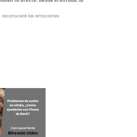
bién te afecte: desde el enfado, la
) reconoceré las emociones