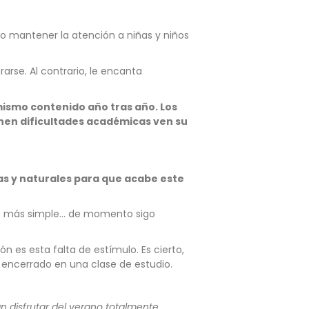
o mantener la atención a niñas y niños
arse. Al contrario, le encanta
mismo contenido año tras año. Los
ienen dificultades académicas ven su
as y naturales para que acabe este
ucho más simple… de momento sigo
 es esta falta de estímulo. Es cierto,
e encerrado en una clase de estudio.
 disfrutar del verano totalmente.