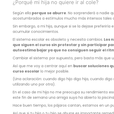
¿Porqué mi hija no quiere ir al cole?
Según ella
porque se aburre
. No sorprenderá a nadie 
acostumbrados a estímulos mucho más intensos tales c
Sin embargo, a mi hija, aunque si se la dejase preferiría
acumular conocimientos.
El sistema escolar es obsoleto y necesita cambios.
Los n
que siguen el curso sin protestar y sin participar 
autoestima bajar ya que no consiguen seguir el ri
Cambiar el sistema: por supuesto, pero basta más que un
Así que me voy a centrar aquí en
buscar soluciones qu
curso escolar
lo mejor posible.
(Una aclaración: cuando digo hijo digo hija, cuando dig
utilizando uno por otra).
En el caso de mi hija no me preocupa su rendimiento esc
este fin de semana una amiga suya ha abierto la piscina 
Hace buen tiempo, los pájaros cantan, estamos en un pue
Así que si tu hija o tu hijo se aburre es importante remed