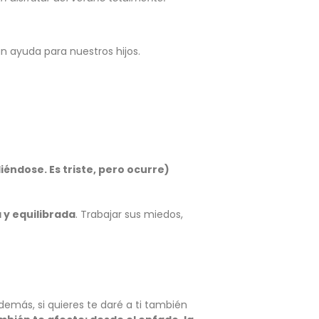
n ayuda para nuestros hijos.
éndose. Es triste, pero ocurre)
 y equilibrada
. Trabajar sus miedos,
Además, si quieres te daré a ti también