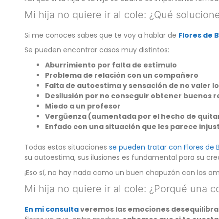
Mi hija no quiere ir al cole: ¿Qué solucio
Si me conoces sabes que te voy a hablar de
Flores de 
Se pueden encontrar casos muy distintos:
Aburrimiento por falta de estímulo
Problema de relación con un compañero
Falta de autoestima y sensación de no valer lo
Desilusión por no conseguir obtener buenos r
Miedo a un profesor
Vergüenza (aumentada por el hecho de quitar l
Enfado con una situación que les parece injus
Todas estas situaciones
se pueden tratar con Flores de 
su autoestima, sus ilusiones es fundamental para su cr
¡Eso sí, no hay nada como un buen chapuzón con los am
Mi hija no quiere ir al cole: ¿Porqué una 
En mi consulta
veremos las emociones desequilibrada