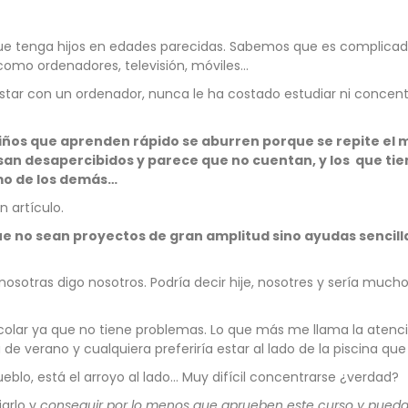
que tenga hijos en edades parecidas. Sabemos que es complicad
omo ordenadores, televisión, móviles…
 estar con un ordenador, nunca le ha costado estudiar ni concentr
iños que aprenden rápido se aburren porque se repite el 
pasan desapercibidos y parece que no cuentan, y los que t
tmo de los demás…
 artículo.
e no sean proyectos de gran amplitud sino ayudas sencill
o nosotras digo nosotros. Podría decir hije, nosotres y sería m
olar ya que no tiene problemas. Lo que más me llama la atención
de verano y cualquiera preferiría estar al lado de la piscina qu
blo, está el arroyo al lado… Muy difícil concentrarse ¿verdad?
iarlo y
conseguir por lo menos que aprueben este curso y puedan