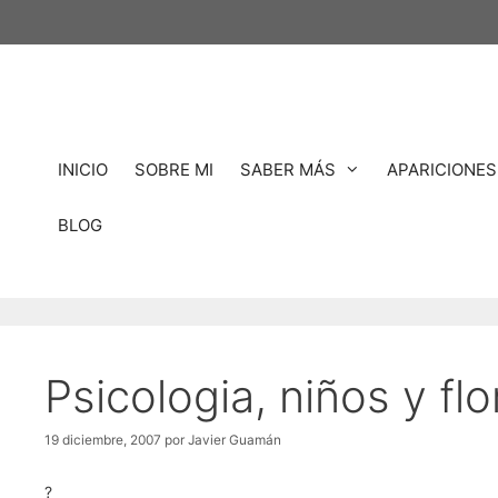
Saltar
al
contenido
INICIO
SOBRE MI
SABER MÁS
APARICIONES
BLOG
Psicologia, niños y fl
19 diciembre, 2007
por
Javier Guamán
?