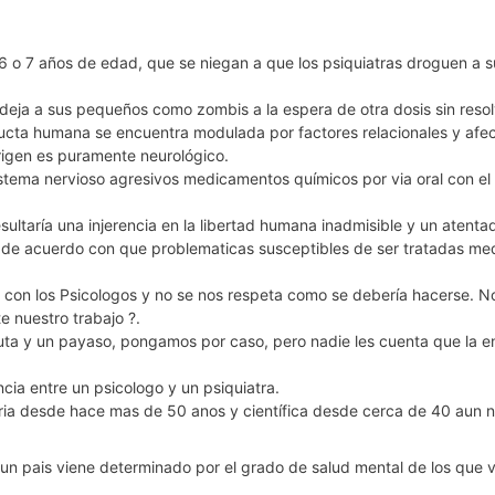
o 7 años de edad, que se niegan a que los psiquiatras droguen a sus
deja a sus pequeños como zombis a la espera de otra dosis sin resol
cta humana se encuentra modulada por factores relacionales y afec
 origen es puramente neurológico.
sistema nervioso agresivos medicamentos químicos por via oral con el 
ltaría una injerencia en la libertad humana inadmisible y un atentad
 de acuerdo con que problematicas susceptibles de ser tratadas medi
 con los Psicologos y no se nos respeta como se debería hacerse. No s
e nuestro trabajo ?.
a y un payaso, pongamos por caso, pero nadie les cuenta que la enfe
cia entre un psicologo y un psiquiatra.
taria desde hace mas de 50 anos y científica desde cerca de 40 aun n
 un pais viene determinado por el grado de salud mental de los que v