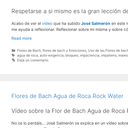
Respetarse a si mismo es la gran lección d
Acabo de ver el
vídeo
que ha subido
José Salmerón
en este m
me ayuda a reflexionar. Reflexionar sobre mi misma y sobre 
Respetarse
Read more
a
si
Categorías
Flores de Bach
,
flores de bach y Emociones
,
Uso de las Flores de bac
Etiquetas
agua de roca
,
auto-exigencia
,
bloqueo
,
impaciencia
,
impatiens
,
males
mismo
Deja un comentario
con
Flores
de
Bach
Flores de Bach Agua de Roca Rock Water
Vídeo sobre la Flor de Bach Agua de Roca
No os lo perdáis… José Salmerón os explica en un vídeo sobre