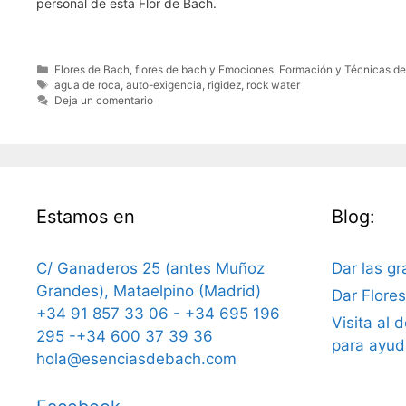
personal de esta Flor de Bach.
Categorías
Flores de Bach
,
flores de bach y Emociones
,
Formación y Técnicas d
Etiquetas
agua de roca
,
auto-exigencia
,
rigidez
,
rock water
Deja un comentario
Estamos en
Blog:
C/ Ganaderos 25 (antes Muñoz
Dar las gr
Grandes), Mataelpino (Madrid)
Dar Flore
+34 91 857 33 06 - +34 695 196
Visita al 
295 -+34 600 37 39 36
para ayud
hola@esenciasdebach.com