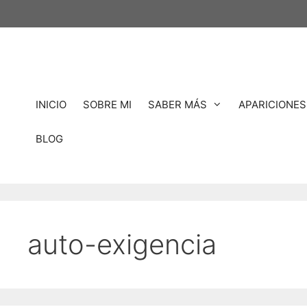
Saltar
al
contenido
INICIO
SOBRE MI
SABER MÁS
APARICIONES
BLOG
auto-exigencia