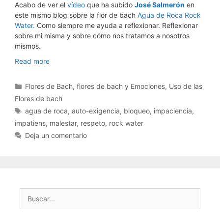
Acabo de ver el
vídeo
que ha subido
José Salmerón
en
este mismo blog sobre la flor de bach
Agua de Roca Rock
Water.
Como siempre me ayuda a reflexionar. Reflexionar
sobre mi misma y sobre cómo nos tratamos a nosotros
mismos.
Respetarse
Read more
a
si
Categorías
Flores de Bach
,
flores de bach y Emociones
,
Uso de las
mismo
Flores de bach
con
Etiquetas
agua de roca
,
auto-exigencia
,
bloqueo
,
impaciencia
,
Flores
de
impatiens
,
malestar
,
respeto
,
rock water
Bach
Deja un comentario
Buscar: