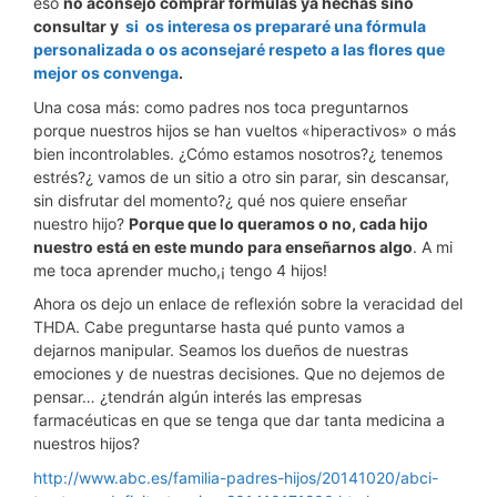
eso
no aconsejo comprar fórmulas ya hechas sino
consultar y
si os interesa os prepararé una fórmula
personalizada o os aconsejaré respeto a las flores que
mejor os convenga
.
Una cosa más: como padres nos toca preguntarnos
porque nuestros hijos se han vueltos «hiperactivos» o más
bien incontrolables. ¿Cómo estamos nosotros?¿ tenemos
estrés?¿ vamos de un sitio a otro sin parar, sin descansar,
sin disfrutar del momento?¿ qué nos quiere enseñar
nuestro hijo?
Porque que lo queramos o no, cada hijo
nuestro está en este mundo para enseñarnos algo
. A mi
me toca aprender mucho,¡ tengo 4 hijos!
Ahora os dejo un enlace de reflexión sobre la veracidad del
THDA. Cabe preguntarse hasta qué punto vamos a
dejarnos manipular. Seamos los dueños de nuestras
emociones y de nuestras decisiones. Que no dejemos de
pensar… ¿tendrán algún interés las empresas
farmacéuticas en que se tenga que dar tanta medicina a
nuestros hijos?
http://www.abc.es/familia-padres-hijos/20141020/abci-