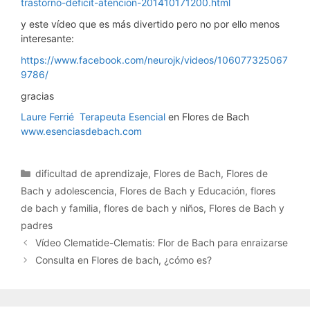
trastorno-deficit-atencion-201410171200.html
y este vídeo que es más divertido pero no por ello menos
interesante:
https://www.facebook.com/neurojk/videos/106077325067
9786/
gracias
Laure Ferrié Terapeuta Esencial
en Flores de Bach
www.esenciasdebach.com
Categorías
dificultad de aprendizaje
,
Flores de Bach
,
Flores de
Bach y adolescencia
,
Flores de Bach y Educación
,
flores
de bach y familia
,
flores de bach y niños
,
Flores de Bach y
padres
Vídeo Clematide-Clematis: Flor de Bach para enraizarse
Consulta en Flores de bach, ¿cómo es?