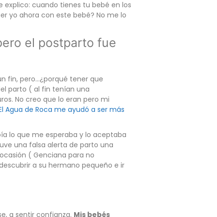
 explico: cuando tienes tu bebé en los
cer yo ahora con este bebé? No me lo
pero el postparto fue
 un fin, pero…¿porqué tener que
 parto ( al fin tenían una
os. No creo que lo eran pero mi
El Agua de Roca me ayudó a ser más
sabía lo que me esperaba y lo aceptaba
ve una falsa alerta de parto una
 ocasión ( Genciana para no
descubrir a su hermano pequeño e ir
e, a sentir confianza.
Mis bebés