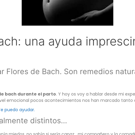
ach: una ayuda impresci
zar Flores de Bach. Son remedios natur
 de bach durante el parto
. Y hoy os voy a hablar desde mi exp
nivel emocional pocos acontecimientos nos han marcado tanto com
Te puedo ayudar.
talmente distintos…
enía miedos, no sabía si sería capaz, mi compañero y la comad