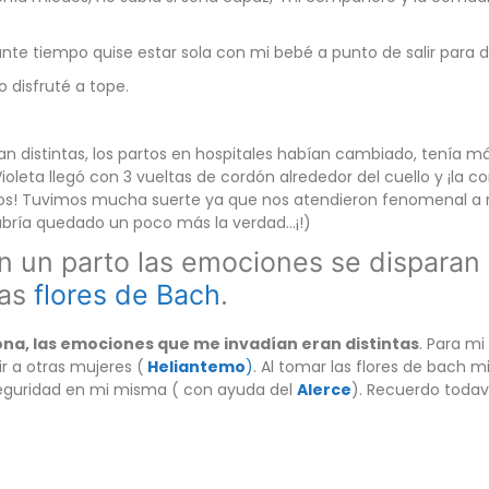
e tiempo quise estar sola con mi bebé a punto de salir para di
 disfruté a tope.
an distintas, los partos en hospitales habían cambiado, tenía m
 Violeta llegó con 3 vueltas de cordón alrededor del cuello y ¡l
eos! Tuvimos mucha suerte ya que nos atendieron fenomenal a m
 habría quedado un poco más la verdad…¡!)
 un parto las emociones se disparan 
las
flores de Bach
.
na, las emociones que me invadían eran distintas
. Para m
r a otras mujeres (
Heliantemo
)
. Al tomar las flores de bach m
eguridad en mi misma ( con ayuda del
Alerce
). Recuerdo toda