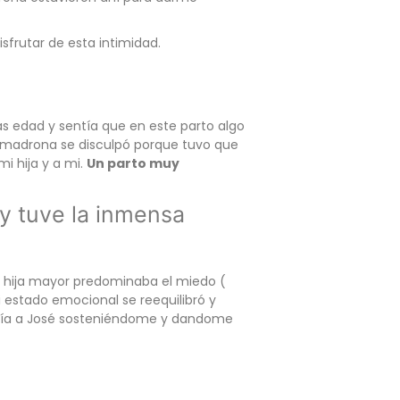
sfrutar de esta intimidad.
ás edad y sentía que en este parto algo
a comadrona se disculpó porque tuvo que
i hija y a mi.
Un parto muy
y tuve la inmensa
i hija mayor predominaba el miedo (
i estado emocional se reequilibró y
vía a José sosteniéndome y dandome