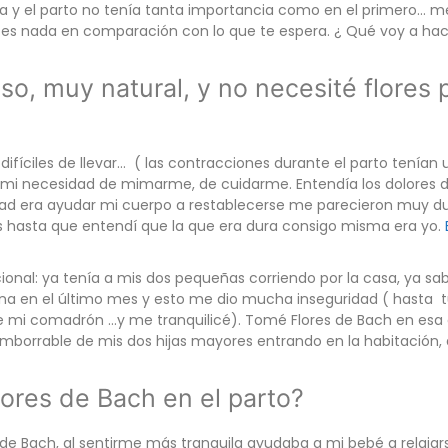
 y el parto no tenía tanta importancia como en el primero… me
o es nada en comparación con lo que te espera. ¿ Qué voy a ha
so, muy natural, y no necesité flores 
difíciles de llevar… ( las contracciones durante el parto tenían
i necesidad de mimarme, de cuidarme. Entendía los dolores del
ad era ayudar mi cuerpo a restablecerse me parecieron muy dur
os hasta que entendí que la que era dura consigo misma era yo.
ocional: ya tenía a mis dos pequeñas corriendo por la casa, ya 
a en el último mes y esto me dio mucha inseguridad ( hasta tu
e mi comadrón …y me tranquilicé). Tomé Flores de Bach en esa
borrable de mis dos hijas mayores entrando en la habitación, 
ores de Bach en el parto?
e Bach, al sentirme más tranquila ayudaba a mi bebé a relajars