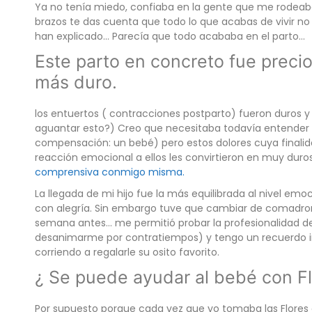
Ya no tenía miedo, confiaba en la gente que me rodeaba
brazos te das cuenta que todo lo que acabas de vivir n
han explicado… Parecía que todo acababa en el parto…
Este parto en concreto fue precio
más duro.
los entuertos ( contracciones postparto) fueron duros y 
aguantar esto?) Creo que necesitaba todavía entender m
compensación: un bebé) pero estos dolores cuya finalid
reacción emocional a ellos les convirtieron en muy dur
comprensiva conmigo misma.
La llegada de mi hijo fue la más equilibrada al nivel em
con alegría. Sin embargo tuve que cambiar de comadron
semana antes… me permitió probar la profesionalidad d
desanimarme por contratiempos) y tengo un recuerdo im
corriendo a regalarle su osito favorito.
¿ Se puede ayudar al bebé con Fl
Por supuesto porque cada vez que yo tomaba las Flores d