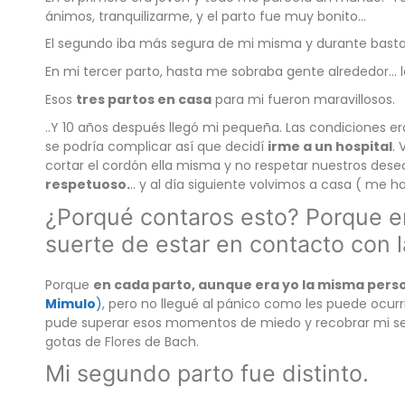
ánimos, tranquilizarme, y el parto fue muy bonito…
El segundo iba más segura de mi misma y durante bastant
En mi tercer parto, hasta me sobraba gente alrededor… lo
Esos
tres partos en casa
para mi fueron maravillosos.
..Y 10 años después llegó mi pequeña. Las condiciones er
se podría complicar así que decidí
irme a un hospital
.
cortar el cordón ella misma y no respetar nuestros des
respetuoso.
.. y al día siguiente volvimos a casa ( me
¿Porqué contaros esto? Porque en
suerte de estar en contacto con 
Porque
en cada parto, aunque era yo la misma perso
Mimulo
)
, pero no llegué al pánico como les puede ocurri
pude superar esos momentos de miedo y recobrar mi s
gotas de Flores de Bach.
Mi segundo parto fue distinto.