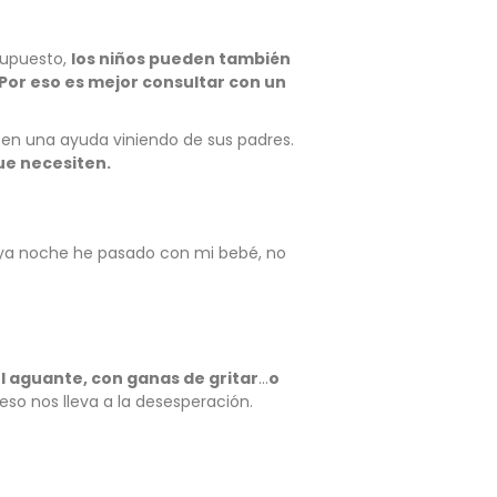
 supuesto,
los niños pueden también
Por eso es mejor consultar con un
n una ayuda viniendo de sus padres.
ue necesiten.
aya noche he pasado con mi bebé, no
l aguante, con ganas de gritar
…
o
so nos lleva a la desesperación.