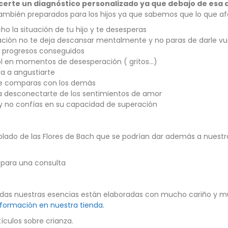
erte un diagnóstico personalizado ya que debajo de esa 
bién preparados para los hijos ya que sabemos que lo que afec
o la situación de tu hijo y te desesperas
ación no te deja descansar mentalmente y no paras de darle vu
s progresos conseguidos
ol en momentos de desesperación ( gritos…)
va a angustiarte
 te comparas con los demás
y a desconectarte de los sentimientos de amor
o y no confías en su capacidad de superación
ado de las Flores de Bach que se podrían dar además a nuestros
s para una consulta
odas nuestras esencias están elaboradas con mucho cariño y 
nformación en nuestra tienda.
culos sobre crianza.