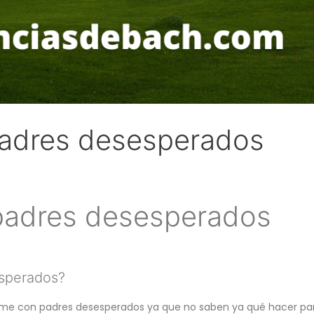
padres desesperados
 padres desesperados
esperados?
rme con padres desesperados ya que no saben ya qué hacer para