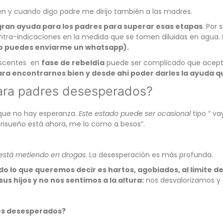
én y cuando digo padre me dirijo también a las madres.
 gran ayuda para los padres para superar esas etapas
. Por
tra-indicaciones en la medida que se tomen diluidas en agua.
go puedes enviarme un whatsapp).
lescentes en
fase de rebeldía
puede ser complicado que acepte
ra encontrarnos bien y desde ahi poder darles la ayuda q
para padres desesperados?
que no hay esperanza.
Este estado puede ser ocasional
tipo “ v
 risueño está ahora, me lo como a besos”.
 está metiendo en drogas
. La desesperación es más profunda.
lo que queremos decir es hartos, agobiados, al limite de
s hijos y no nos sentimos a la altura:
nos desvalorizamos y e
res desesperados?