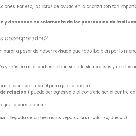
cciones. Por eso, los libros de ayuda en la crianza son tan imp
n y dependen no solamente de los padres sino de la situac
es desesperados?
n parar a pesar de haber revisado que todo iba bien por lo menos 
és y más de unos padres se han sentido sin recursos y con los ner
que pasar horas con él para que se entere
 de relación
( puede ser agresivo o al contrario ser el centro de l
o que le puede ocurrir
iar
( llegada de un hermano, separación, mudanza, duelo…)