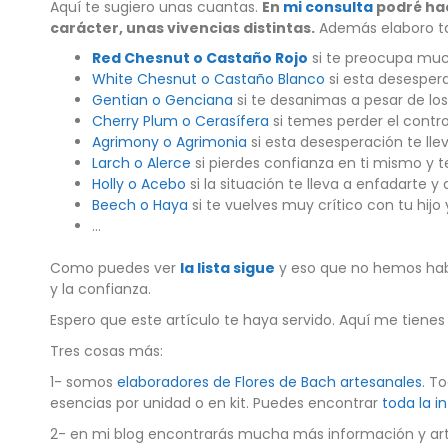
Aquí te sugiero unas cuantas.
En
mi consulta
podré hac
carácter, unas vivencias distintas.
Además elaboro tam
Red Chesnut o Castaño Rojo
si te preocupa much
White Chesnut o Castaño Blanco
si esta desesper
Gentian o Genciana
si te desanimas a pesar de lo
Cherry Plum o Cerasífera
si temes perder el contr
Agrimony o Agrimonia
si esta desesperación te lle
Larch o Alerce
si pierdes confianza en ti mismo y
Holly o Acebo
si la situación te lleva a enfadarte 
Beech o Haya
si te vuelves muy crítico con tu hij
…
Como puedes ver
la lista sigue
y eso que no hemos habl
y la confianza.
Espero que este artículo te haya servido. Aquí me tiene
Tres cosas más:
1- somos
elaboradores de Flores de Bach artesanales
. T
esencias por unidad o en kit. Puedes encontrar
toda la i
2- en mi blog encontrarás mucha más información y artí