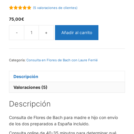
(
5
valoraciones de clientes)
5.00
out of
5
75,00
€
Añadir al carrito
Consulta
de
Flores
de
Bach
Categoría:
Consulta en Flores de Bach con Laure Ferrié
para
madre
Descripción
e
hijo
Valoraciones (5)
cantidad
Descripción
Consulta de Flores de Bach para madre e hijo con envío
de los dos preparados a España incluido.
Consulta online de 40-35 minutos para determinar qué