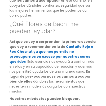
que
les vamos a acompañar
en ese camino, en
apoyarlos dándoles confianza, seguridad que son
las mejores herramientas que les podemos dar
como padres.
¿Qué Flores de Bach me
pueden ayudar?
Así que os voy a sorprender
:
la primera esencia
que voy a recomendar es la de
Castaño Rojo o
Red Chesnut ya que nos permite no
preocuparnos en exceso por nuestros seres
queridos
. Esta esencia nos ayudará a confiar más
en ellos y en su capacidad de reacción y además
nos permitirá ayudarlos de una manera sana.
En
lugar de pre-ocuparnos nos vamos a ocupar
bien de ellos
dándoles las herramientas que
necesiten sin además cargarlos con nuestros
miedos.
Nuestros miedos les pueden bloquear.
Si estamos tranquilos sabrán que las cosas tienen