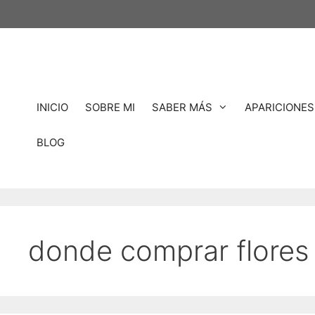
Saltar
al
contenido
INICIO
SOBRE MI
SABER MÁS
APARICIONES
BLOG
donde comprar flores