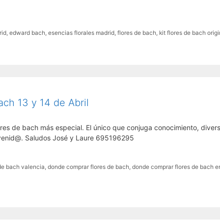
rid
,
edward bach
,
esencias florales madrid
,
flores de bach
,
kit flores de bach orig
ch 13 y 14 de Abril
 flores de bach más especial. El único que conjuga conocimiento, divers
ienvenid@. Saludos José y Laure 695196295
 de bach valencia
,
donde comprar flores de bach
,
donde comprar flores de bach e