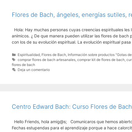
Flores de Bach, ángeles, energías sutiles, re
Hola: Hay muchas personas cuyas creencias espirituales les l
anímicos. ¿ De que manera pueden utilizar las flores de bach
con los de su evolución espiritual. La evolución espiritual pa
Categorías
Espiritualidad
,
Flores de Bach
,
Información sobre productos "Gotas de
Etiquetas
comprar flores de bach artesanales
,
comprar kit de flores de bach
,
cur
flores de bach
Deja un comentario
Centro Edward Bach: Curso Flores de Bac
Hello Friends, hola amig@s; Comunicaros que hemos abierto l
Fechas estupendas para el aprendizaje porque a hace calorcit