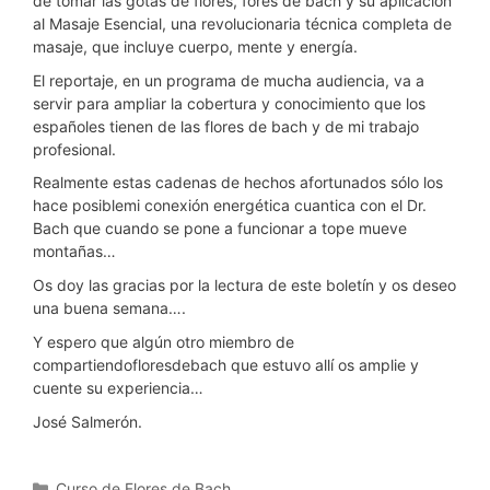
de tomar las gotas de flores, fores de bach y su aplicación
al Masaje Esencial, una revolucionaria técnica completa de
masaje, que incluye cuerpo, mente y energía.
El reportaje, en un programa de mucha audiencia, va a
servir para ampliar la cobertura y conocimiento que los
españoles tienen de las flores de bach y de mi trabajo
profesional.
Realmente estas cadenas de hechos afortunados sólo los
hace posiblemi conexión energética cuantica con el Dr.
Bach que cuando se pone a funcionar a tope mueve
montañas…
Os doy las gracias por la lectura de este boletín y os deseo
una buena semana….
Y espero que algún otro miembro de
compartiendofloresdebach que estuvo allí os amplie y
cuente su experiencia…
José Salmerón.
Categorías
Curso de Flores de Bach