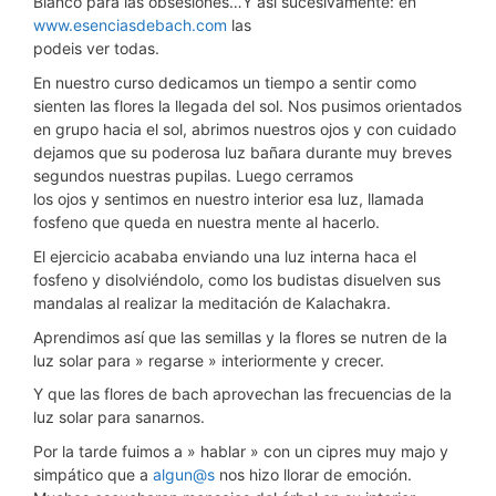
Blanco para las obsesiones…Y así sucesivamente: en
www.esenciasdebach.com
las
podeis ver todas.
En nuestro curso dedicamos un tiempo a sentir como
sienten las flores la llegada del sol. Nos pusimos orientados
en grupo hacia el sol, abrimos nuestros ojos y con cuidado
dejamos que su poderosa luz bañara durante muy breves
segundos nuestras pupilas. Luego cerramos
los ojos y sentimos en nuestro interior esa luz, llamada
fosfeno que queda en nuestra mente al hacerlo.
El ejercicio acababa enviando una luz interna haca el
fosfeno y disolviéndolo, como los budistas disuelven sus
mandalas al realizar la meditación de Kalachakra.
Aprendimos así que las semillas y la flores se nutren de la
luz solar para » regarse » interiormente y crecer.
Y que las flores de bach aprovechan las frecuencias de la
luz solar para sanarnos.
Por la tarde fuimos a » hablar » con un cipres muy majo y
simpático que a
algun@s
nos hizo llorar de emoción.