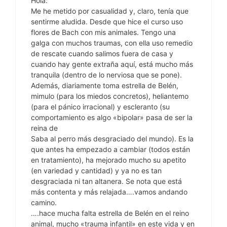
Hola:
Me he metido por casualidad y, claro, tenía que
sentirme aludida. Desde que hice el curso uso
flores de Bach con mis animales. Tengo una
galga con muchos traumas, con ella uso remedio
de rescate cuando salimos fuera de casa y
cuando hay gente extraña aquí, está mucho más
tranquila (dentro de lo nerviosa que se pone).
Además, diariamente toma estrella de Belén,
mimulo (para los miedos concretos), heliantemo
(para el pánico irracional) y escleranto (su
comportamiento es algo «bipolar» pasa de ser la
reina de
Saba al perro más desgraciado del mundo). Es la
que antes ha empezado a cambiar (todos están
en tratamiento), ha mejorado mucho su apetito
(en variedad y cantidad) y ya no es tan
desgraciada ni tan altanera. Se nota que está
más contenta y más relajada….vamos andando
camino.
….hace mucha falta estrella de Belén en el reino
animal, mucho «trauma infantil» en este vida y en