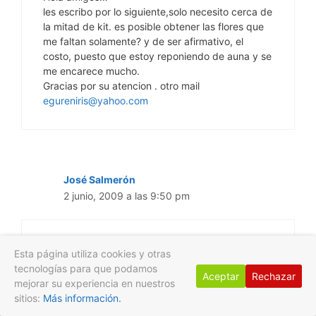
les escribo por lo siguiente,solo necesito cerca de
la mitad de kit. es posible obtener las flores que
me faltan solamente? y de ser afirmativo, el
costo, puesto que estoy reponiendo de auna y se
me encarece mucho.
Gracias por su atencion . otro mail
egureniris@yahoo.com
José Salmerón
2 junio, 2009 a las 9:50 pm
Hola:
Esta página utiliza cookies y otras
tecnologías para que podamos
Bueno, respondo simultaneamente.
Aceptar
Rechazar
mejorar su experiencia en nuestros
1.- Sí, nuestras esencias son tinturas madres.
sitios:
Más información.
2.- Ya hablamos en tu correo personal de la
franquicia en Chile.