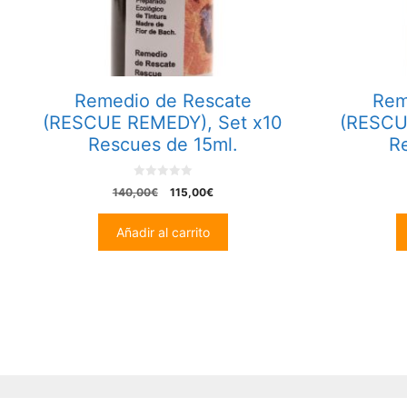
Remedio de Rescate
Rem
(RESCUE REMEDY), Set x10
(RESCU
Rescues de 15ml.
R
0
El
El
140,00
€
115,00
€
o
precio
precio
u
t
original
actual
Añadir al carrito
o
era:
es:
f
5
140,00€.
115,00€.