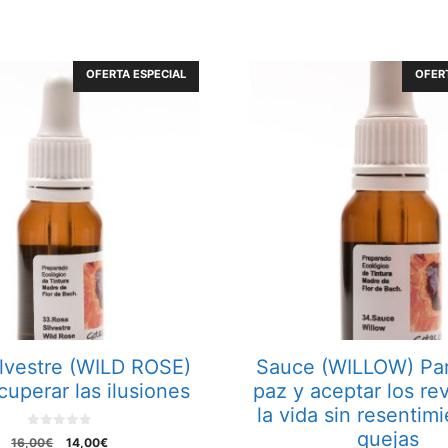
OFERTA ESPECIAL
OFERT
lvestre (WILD ROSE)
Sauce (WILLOW) Par
cuperar las ilusiones
paz y aceptar los re
la vida sin resentimi
quejas
0
El
El
16,00
€
14,00
€