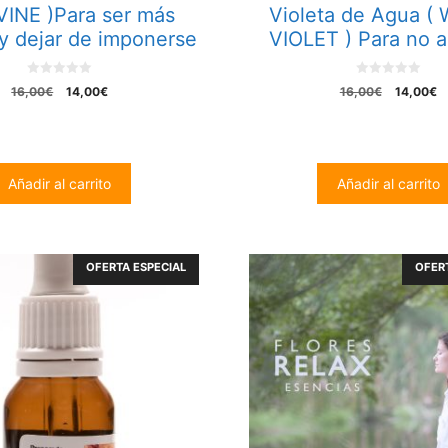
 VINE )Para ser más
Violeta de Agua (
 y dejar de imponerse
VIOLET ) Para no a
0
0
El
El
El
El
16,00
€
14,00
€
16,00
€
14,00
€
o
o
precio
precio
precio
p
u
u
t
t
original
actual
original
ac
o
o
era:
es:
era:
es
f
f
5
5
16,00€.
14,00€.
16,00€.
1
Añadir al carrito
Añadir al carrito
OFERTA ESPECIAL
OFERT