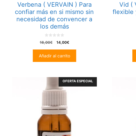
Verbena ( VERVAIN ) Para
Vid (
confiar más en si mismo sin
flexible
necesidad de convencer a
los demás
0
El
El
16,00
€
14,00
€
o
precio
precio
u
t
original
actual
Añadir al carrito
o
era:
es:
f
5
16,00€.
14,00€.
OFERTA ESPECIAL