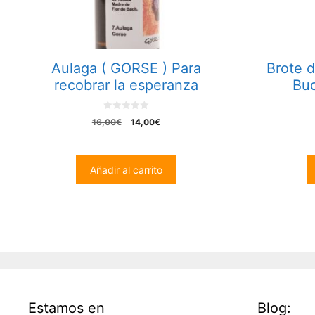
Aulaga ( GORSE ) Para
Brote 
recobrar la esperanza
Bud
0
El
El
16,00
€
14,00
€
o
precio
precio
u
t
original
actual
o
era:
es:
f
Añadir al carrito
5
16,00€.
14,00€.
Estamos en
Blog: