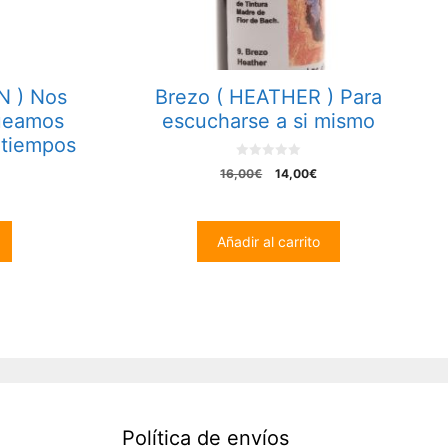
N ) Nos
Brezo ( HEATHER ) Para
ueamos
escucharse a si mismo
atiempos
0
El
El
16,00
€
14,00
€
o
precio
precio
u
t
original
actual
recio
o
era:
es:
f
tual
Añadir al carrito
5
16,00€.
14,00€.
:
4,00€.
Política de envíos