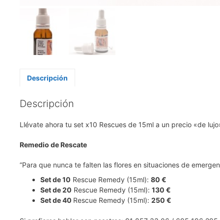
Descripción
Descripción
Llévate ahora tu set x10 Rescues de 15ml a un precio «de lujo
Remedio de Rescate
“
Para que nunca te falten las flores en situaciones de emergen
Set de
10
Rescue Remedy (15ml):
80 €
Set de
20
Rescue Remedy (15ml):
130 €
Set de
40
Rescue Remedy (15ml):
250 €