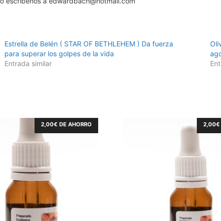
95 o escríbenos a edwardbach@hotmail.com
Estrella de Belén ( STAR OF BETHLEHEM ) Da fuerza
Oli
para superar los golpes de la vida
ago
Entrada similar
Ent
2,00
€
DE AHORRO
2,00
€