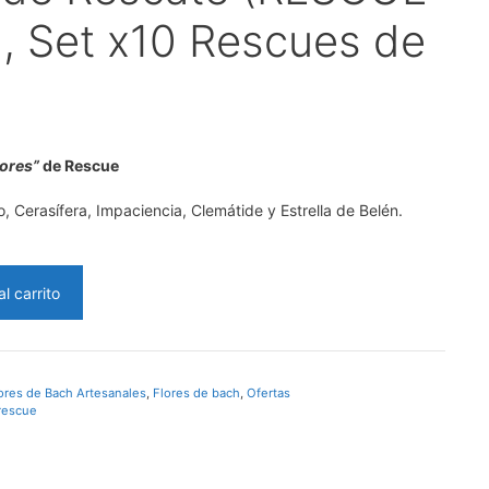
 Set x10 Rescues de
lores”
de
Rescue
 Cerasífera, Impaciencia, Clemátide y Estrella de Belén.
.
al carrito
lores de Bach Artesanales
,
Flores de bach
,
Ofertas
rescue