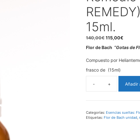
REMEDY),
15ml.
El
El
140,00
€
115,00
€
precio
precio
Flor de Bach
“Gotas de F
original
actual
era:
es:
Compuesto por Heliantemo,
140,00€.
115,00€
frasco de (15ml)
Añadir 
Remedio
de
Rescate
(RESCUE
REMEDY),
Categorías:
Esencias sueltas: F
Etiquetas:
Flor de Bach unidad
,
Set
x10
Rescues
de