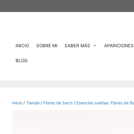
Saltar
al
contenido
INICIO
SOBRE MI
SABER MÁS
APARICIONES
BLOG
Inicio
/
Tienda
/
Flores de bach
/
Esencias sueltas: Flores de B