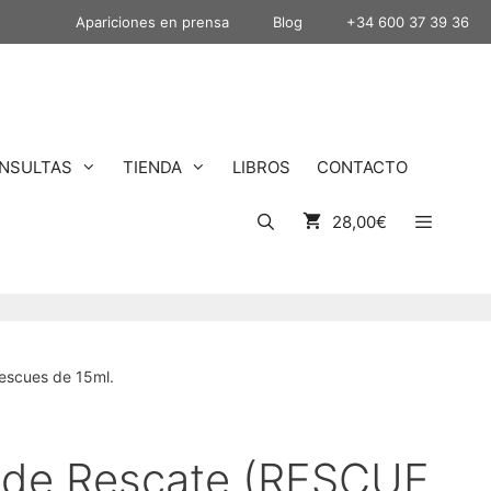
Apariciones en prensa
Blog
+34 600 37 39 36
NSULTAS
TIENDA
LIBROS
CONTACTO
28,00
€
escues de 15ml.
 de Rescate (RESCUE