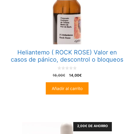
Heliantemo ( ROCK ROSE) Valor en
casos de pánico, descontrol o bloqueos
0
El
El
16,00
€
14,00
€
o
precio
precio
u
t
original
actual
Añadir al carrito
o
era:
es:
f
5
16,00€.
14,00€.
2,00
€
DE AHORRO