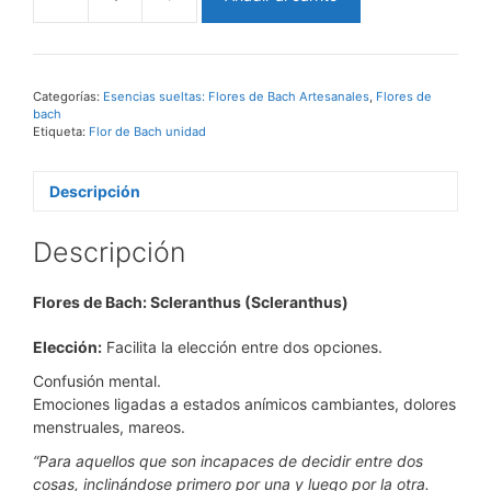
Sclerantus
(
SCLERANTHUS
)
Facilita
Categorías:
Esencias sueltas: Flores de Bach Artesanales
,
Flores de
bach
la
Etiqueta:
Flor de Bach unidad
elección
entre
dos
Descripción
opciones
cantidad
Descripción
Flores de Bach: Scleranthus (Scleranthus)
Elección
:
Facilita la elección entre dos opciones.
Confusión mental.
Emociones ligadas a e
stados anímicos cambiantes, dolores
menstruales, mareos.
“Para aquellos que son incapaces de decidir entre dos
cosas, inclinándose primero por una y luego por la otra.