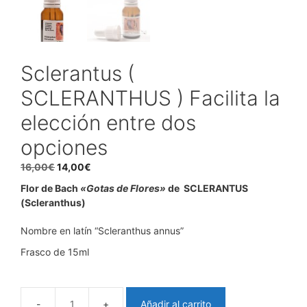
Sclerantus (
SCLERANTHUS ) Facilita la
elección entre dos
opciones
El
El
16,00
€
14,00
€
precio
precio
Flor de Bach
«Gotas de Flores»
de SCLERANTUS
original
actual
(Scleranthus)
era:
es:
16,00€.
14,00€.
Nombre en latín “Scleranthus annus”
Frasco de 15ml
Añadir al carrito