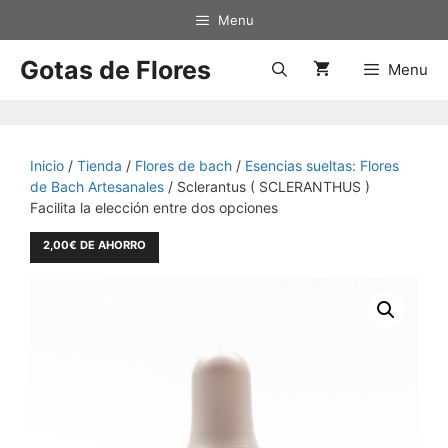
Saltar
Menu
al
contenido
Gotas de Flores
Menu
Inicio
/
Tienda
/
Flores de bach
/
Esencias sueltas: Flores
de Bach Artesanales
/ Sclerantus ( SCLERANTHUS )
Facilita la elección entre dos opciones
2,00
€
DE AHORRO