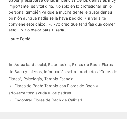
Saber preservarse de las influencias de los demás es muy
importante, es vital diría. No sólo en lo profesional, en lo
personal también ya que a mucha gente le gusta dar su
opinión aunque nadie se la haya pedido :» a ver si te
conviene este chico…», «yo creo que tendrías que comer
esto …» «lo mejor para tí sería…
Laure Ferrié
Categorías
Actualidad social
,
Elaboracion
,
Flores de Bach
,
Flores
de Bach y miedos
,
Información sobre productos "Gotas de
Flores"
,
Psicología
,
Terapia Esencial
Flores de Bach: Terapia con Flores de Bach y
adolescentes: ayuda a los padres
Encontrar Flores de Bach de Calidad