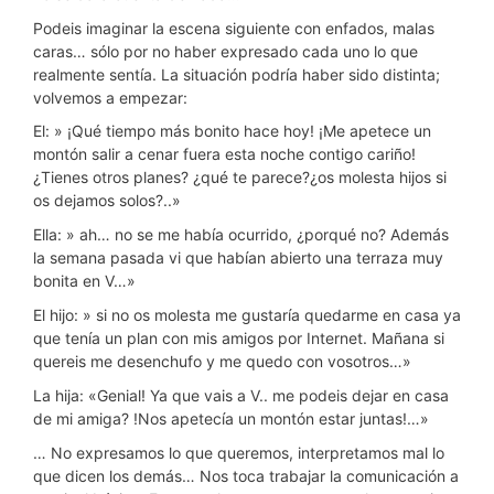
Podeis imaginar la escena siguiente con enfados, malas
caras… sólo por no haber expresado cada uno lo que
realmente sentía. La situación podría haber sido distinta;
volvemos a empezar:
El: » ¡Qué tiempo más bonito hace hoy! ¡Me apetece un
montón salir a cenar fuera esta noche contigo cariño!
¿Tienes otros planes? ¿qué te parece?¿os molesta hijos si
os dejamos solos?..»
Ella: » ah… no se me había ocurrido, ¿porqué no? Además
la semana pasada vi que habían abierto una terraza muy
bonita en V…»
El hijo: » si no os molesta me gustaría quedarme en casa ya
que tenía un plan con mis amigos por Internet. Mañana si
quereis me desenchufo y me quedo con vosotros…»
La hija: «Genial! Ya que vais a V.. me podeis dejar en casa
de mi amiga? !Nos apetecía un montón estar juntas!…»
… No expresamos lo que queremos, interpretamos mal lo
que dicen los demás… Nos toca trabajar la comunicación a