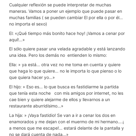
Cualquier reflexión se puede interpretar de muchas
maneras. Vamos a poner un ejemplo que puede pasar en
muchas familias ( se pueden cambiar El por ella o por él…
no importa el sexo)
El: «¡Qué tiempo más bonito hace hoy! ¡Vamos a cenar por
aquí!…»
El sólo quiere pasar una velada agradable y está lanzando
una idea. Pero los demás no entienden lo mismo:
Ella: » ya está… otra vez no me toma en cuenta y quiere
que haga lo que quiere… no le importa lo que pienso o lo
que quiera hacer yo…»
El hijo: » Eso es… lo que busca es fastidiarme la partida
que tenía esta noche con mis amigos por internet, no les
cae bien y quiere alejarme de ellos y llevarnos a un
restaurante aburridísimo…»
La hija: » ¡Vaya fastidio! Se van a ir a cenar los dos en
enamorados y me dejan con el muermo de mi hermano….¡
a menos que me escape!… estará delante de la pantalla y
no se dará cuenta de nada…»