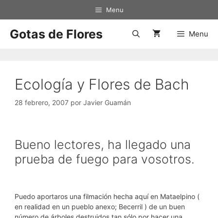
Saltar
Menu
al
contenido
Gotas de Flores
Menu
Ecología y Flores de Bach
28 febrero, 2007
por
Javier Guamán
Bueno lectores, ha llegado una
prueba de fuego para vosotros.
Puedo aportaros una filmación hecha aquí en Mataelpino (
en realidad en un pueblo anexo; Becerril ) de un buen
número de árboles destruidos tan sólo por hacer una