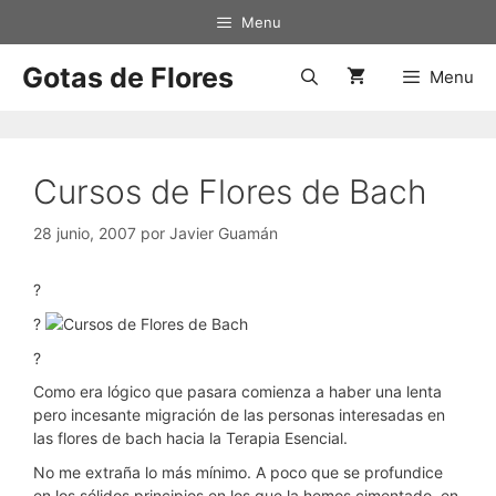
Saltar
Menu
al
contenido
Gotas de Flores
Menu
Cursos de Flores de Bach
28 junio, 2007
por
Javier Guamán
?
?
?
Como era lógico que pasara comienza a haber una lenta
pero incesante migración de las personas interesadas en
las flores de bach hacia la Terapia Esencial.
No me extraña lo más mínimo. A poco que se profundice
en los sólidos principios en los que la hemos cimentado, en