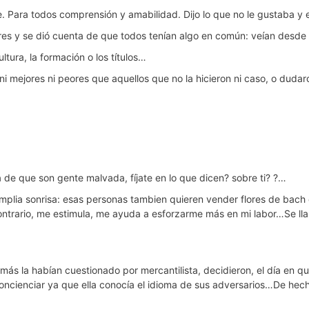
e. Para todos comprensión y amabilidad. Dijo lo que no le gustaba y 
s y se dió cuenta de que todos tenían algo en común: veían desde el 
ltura, la formación o los títulos…
ni mejores ni peores que aquellos que no la hicieron ni caso, o duda
a de que son gente malvada, fíjate en lo que dicen? sobre ti? ?…
amplia sonrisa: esas personas tambien quieren vender flores de bach
ontrario, me estimula, me ayuda a esforzarme más en mi labor…Se ll
más la habían cuestionado por mercantilista, decidieron, el día en 
concienciar ya que ella conocía el idioma de sus adversarios…De hec