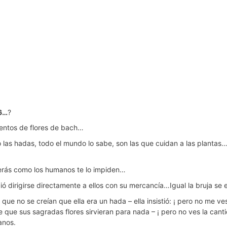
6…
?
entos de flores de bach…
o las hadas, todo el mundo lo sabe, son las que cuidan a las plantas…
verás como los humanos te lo impiden…
ió dirigirse directamente a ellos con su mercancía…Igual la bruja s
e no se creían que ella era un hada – ella insistió: ¡ pero no me ve
e que sus sagradas flores sirvieran para nada – ¡ pero no ves la ca
anos.