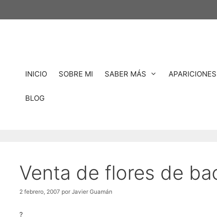
Saltar
al
contenido
INICIO
SOBRE MI
SABER MÁS
APARICIONES
BLOG
Venta de flores de ba
2 febrero, 2007
por
Javier Guamán
?