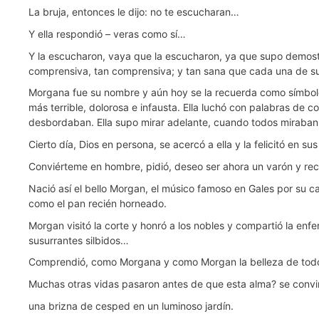
La bruja, entonces le dijo: no te escucharan…
Y ella respondió – veras como sí…
Y la escucharon, vaya que la escucharon, ya que supo demostra
comprensiva, tan comprensiva; y tan sana que cada una de su 
Morgana fue su nombre y aún hoy se la recuerda como símbolo d
más terrible, dolorosa e infausta. Ella luchó con palabras de 
desbordaban. Ella supo mirar adelante, cuando todos miraban 
Cierto día, Dios en persona, se acercó a ella y la felicitó en
Conviérteme en hombre, pidió, deseo ser ahora un varón y recor
Nació así el bello Morgan, el músico famoso en Gales por su ca
como el pan recién horneado.
Morgan visitó la corte y honró a los nobles y compartió la en
susurrantes silbidos…
Comprendió, como Morgana y como Morgan la belleza de todo 
Muchas otras vidas pasaron antes de que esta alma? se convir
una brizna de cesped en un luminoso jardín.