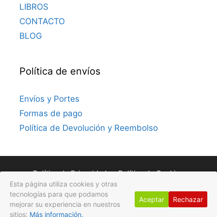
LIBROS
CONTACTO
BLOG
Política de envíos
Envíos y Portes
Formas de pago
Política de Devolución y Reembolso
Política de Privacidad
Política de Cookies
Esta página utiliza cookies y otras
Avisos Legales
tecnologías para que podamos
Aceptar
Rechazar
mejorar su experiencia en nuestros
© 2026 Gotas de Flores
• Creado con
GeneratePress
sitios:
Más información.