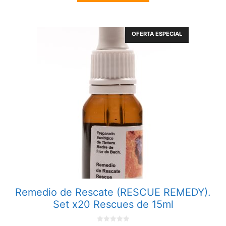
5
140,00€.
115,00€.
OFERTA ESPECIAL
Remedio de Rescate (RESCUE REMEDY).
Set x20 Rescues de 15ml