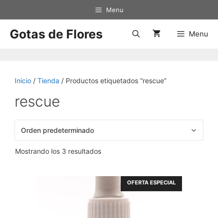
Saltar
Menu
al
contenido
Gotas de Flores
Menu
Inicio
/
Tienda
/ Productos etiquetados “rescue”
rescue
Mostrando los 3 resultados
OFERTA ESPECIAL