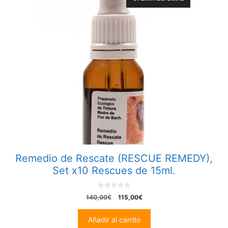
Remedio de Rescate (RESCUE REMEDY),
Set x10 Rescues de 15ml.
0
El
El
140,00
€
115,00
€
o
precio
precio
u
t
original
actual
Añadir al carrito
o
era:
es:
f