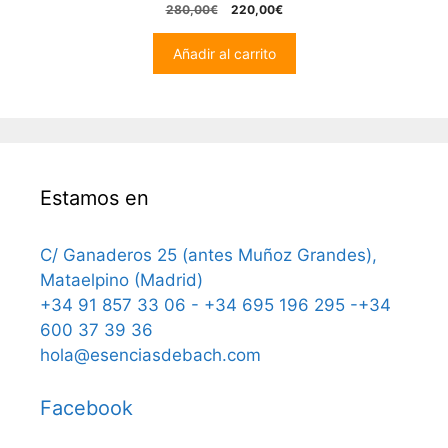
0
El
El
280,00
€
220,00
€
o
precio
precio
u
t
original
actual
Añadir al carrito
o
era:
es:
f
5
280,00€.
220,00€.
Estamos en
C/ Ganaderos 25 (antes Muñoz Grandes),
Mataelpino (Madrid)
+34 91 857 33 06 - +34 695 196 295 -+34
600 37 39 36
hola@esenciasdebach.com
Facebook