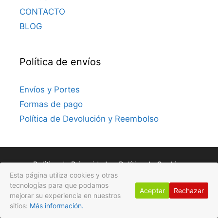
CONTACTO
BLOG
Política de envíos
Envíos y Portes
Formas de pago
Política de Devolución y Reembolso
Política de Privacidad
Política de Cookies
Esta página utiliza cookies y otras
Avisos Legales
tecnologías para que podamos
Aceptar
Rechazar
mejorar su experiencia en nuestros
© 2026 Gotas de Flores
• Creado con
GeneratePress
sitios:
Más información.