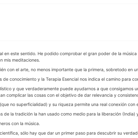
ial en este sentido. He podido comprobar el gran poder de la músic
n mis meditaciones.
bién con el arte, no menos importante que la primera, sobretodo en u
 de conocimiento y la Terapia Esencial nos indica el camino para co
lístico y que verdaderamente puede ayudarnos a que consigamos un e
n complicar las cosas con el objetivo de dar relevancia y consistenci
z (que no superficialidad) y su riqueza permite una real conexión con 
 de la tradición la han usado como medio para la liberación (India) y 
úmeros con la música.
 científica, sólo hay que dar un primer paso para descubrir su verd