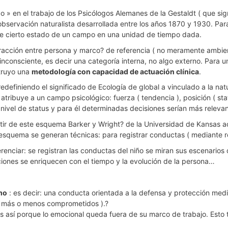
co » en el trabajo de los Psicólogos Alemanes de la Gestaldt ( que sign
observación naturalista desarrollada entre los años 1870 y 1930. Par
e cierto estado de un campo en una unidad de tiempo dada.
interacción entre persona y marco? de referencia ( no meramente ambie
 inconsciente, es decir una categoría interna, no algo externo. Para 
struyo una
metodología con capacidad de actuación clínica
.
 redefiniendo el significado de Ecología de global a vinculado a la n
l atribuye a un campo psicológico: fuerza ( tendencia ), posición ( stat
o nivel de status y para él determinadas decisiones serían más relev
partir de este esquema Barker y Wright? de la Universidad de Kansas 
squema se generan técnicas: para registrar conductas ( mediante rel
eferenciar: se registran las conductas del niño se miran sus escena
iones se enriquecen con el tiempo y la evolución de la persona…
mo
: es decir: una conducta orientada a la defensa y protección med
tas más o menos comprometidos ).?
es así porque lo emocional queda fuera de su marco de trabajo. Esto 