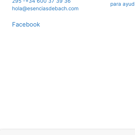
295 -+34 600 37 39 36
para ayud
hola@esenciasdebach.com
Facebook