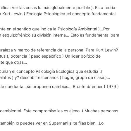
ifica: ver las cosas lo más globalmente posible ). Esta teoría
a Kurt Lewin ( Ecología Psicológica )el concepto fundamental
nte en el sentido que indica la Psicología Ambiental )…Por
un esquizofrénico su división interna… Esto es fundamental para
aturaleza y marco de referencia de la persona. Para Kurt Lewin?
us ), potencia ( peso específico ) Un lider político de
ante que otras…
acuñan el concepto Psicología Ecologica que estudia la
atos ) y? describir escenarios ( hogar, grupo de clase )…
rios de conducta…se proponen cambios… Bronfenbrenner ( 1979 )
ioambiental. Este compromiso les es ajeno. ( Muchas personas
también lo puedes ver en Supernani si te fijas bien…Lo