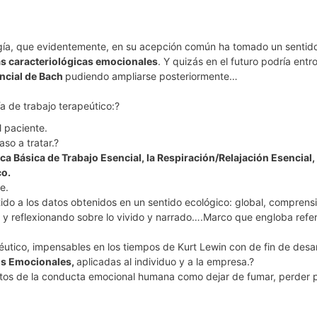
ogía, que evidentemente, en su acepción común ha tomado un sentido 
as caracteriológicas emocionales
. Y quizás en el futuro podría ent
ncial de Bach
pudiendo ampliarse posteriormente…
a de trabajo terapeútico:?
l paciente.
so a tratar.?
ica Básica de Trabajo Esencial, la Respiración/Relajación Esencial, 
co.
e.
ido a los datos obtenidos en un sentido ecológico: global, comprensivo
ta y reflexionando sobre lo vivido y narrado….Marco que engloba ref
éutico, impensables en los tiempos de Kurt Lewin con de fin de desa
dos Emocionales,
aplicadas al individuo y a la empresa.?
retos de la conducta emocional humana como dejar de fumar, perder