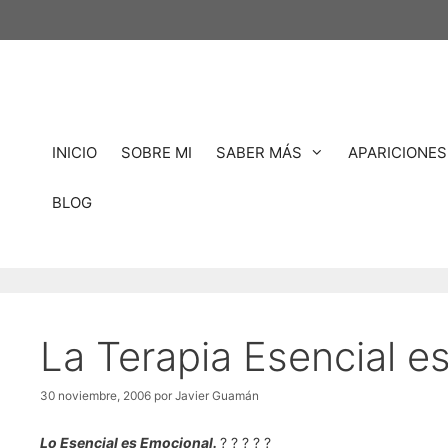
Saltar
al
contenido
INICIO
SOBRE MI
SABER MÁS
APARICIONES
BLOG
La Terapia Esencial e
30 noviembre, 2006
por
Javier Guamán
Lo Esencial es Emocional.
? ? ? ? ?