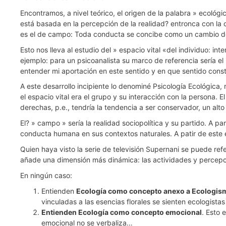
Encontramos, a nivel teórico, el origen de la palabra » ecológi
está basada en la percepción de la realidad? entronca con la 
es el de campo: Toda conducta se concibe como un cambio d
Esto nos lleva al estudio del » espacio vital «del individuo: 
ejemplo: para un psicoanalista su marco de referencia sería el
entender mi aportación en este sentido y en que sentido con
A este desarrollo incipiente lo denominé Psicología Ecológica,
el espacio vital era el grupo y su interacción con la persona. E
derechas, p.e., tendría la tendencia a ser conservador, un alt
El? » campo » sería la realidad sociopolítica y su partido. A 
conducta humana en sus contextos naturales. A patir de este e
Quien haya visto la serie de televisión Supernani se puede r
añade una dimensión más dinámica: las actividades y percepc
En ningún caso:
Entienden
Ecología como concepto anexo a Ecologis
vinculadas a las esencias florales se sienten ecologis
Entienden Ecología como concepto emocional
. Esto 
emocional no se verbaliza…