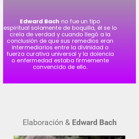
Edward Bach
no fue un tipo
espiritual solamente de boquilla, él se lo
creía de verdad y cuando llegó a la
conclusión de que sus remedios eran
intermediarios entre la divinidad o
fuerza curativa universal y la dolencia
o enfermedad estaba firmemente
convencido de ello.
Elaboración &
Edward Bach